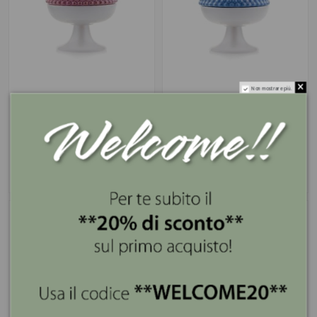
Non mostrare più.
Scatola Portaoggetti
Scatola Portaoggetti
Pumo Rosso EMÒ
Pumo Blu EMÒ 13,5(H)
13,5(H) cm
cm
Starting from
Starting from
36,50 €
36,50 €