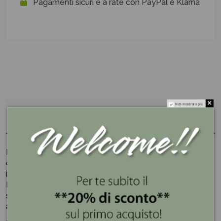
Pagamenti sicuri e a rate con PayPal e Klarna
Non mostrare più.
Descrizione
Il tagliere in legno di acacia ha la forma di una casa con il
decoro "Ogni giorno è speciale" ed è realizzato con
incisore a laser.
Il pezzo è perfetto per organizzare un aperitivo
sensazionale a casa o anche solo per presentare i tuoi
antipasti o assaggi.