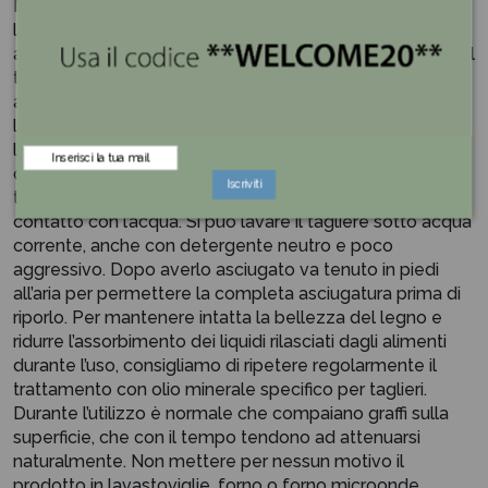
NOTA BENE: Il tagliere è fornito grezzo con in dotazione
l’olio minerale da applicare prima dell’uso con carta
assorbente. Stendere uniformemente l’olio su un lato del
tagliere per volta e lasciare il tempo al legno di
assorbirlo e poi passare con carta per rimuovere
l’eventuale olio in eccesso. Ripetere sull’altro lato e
lasciare asciugare all’aria. Dopo il trattamento è normale
che il colore del legno diventi più scuro. I taglieri come
Iscriviti
tutti i prodotti in legno devono stare il meno possibile a
contatto con l’acqua. Si può lavare il tagliere sotto acqua
corrente, anche con detergente neutro e poco
aggressivo. Dopo averlo asciugato va tenuto in piedi
all’aria per permettere la completa asciugatura prima di
riporlo. Per mantenere intatta la bellezza del legno e
ridurre l’assorbimento dei liquidi rilasciati dagli alimenti
durante l’uso, consigliamo di ripetere regolarmente il
trattamento con olio minerale specifico per taglieri.
Durante l’utilizzo è normale che compaiano graffi sulla
superficie, che con il tempo tendono ad attenuarsi
naturalmente. Non mettere per nessun motivo il
prodotto in lavastoviglie, forno o forno microonde.