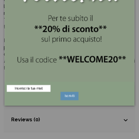
leggerissimo è molto resistente, super trasparente,
molto brillante e facile da pulire.
Tieni a portata di mano il sale fino in cucina pronto per le
tue ricette e non rimanere mai senza.
Portare una ventata di freschezza e contemporaneità
per gli accessori della cucina, ma soprattutto rendere la
casa un nido in cui rifugiarsi, è lo scopo per cui
Simple
Day
produce i prodotti con originalità, semplicità e decori
fatti per condividere il buon umore.
Dettagli del prodotto
Iscriviti
Reviews (0)