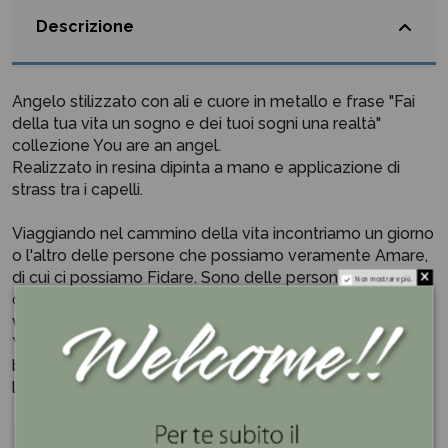
Descrizione
Angelo stilizzato con ali e cuore in metallo e frase "Fai
della tua vita un sogno e dei tuoi sogni una realtà"
collezione You are an angel.
Realizzato in resina dipinta a mano e applicazione di
strass tra i capelli.
Viaggiando nel cammino della vita incontriamo un giorno
o l'altro delle persone che possiamo veramente Amare,
di cui ci possiamo Fidare. Sono delle persone da seguire
Non mostrare più.
come modelli, da non dimenticare mai. Sono tutti angeli
viventi!
You are an Angel onora queste persone che dimostrano
bontà, purezza e altruismo, esseri viventi che illuminano
la terra e tutti quelli intorno a lui.