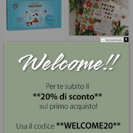
Non mostrare più.
Confetti Maxtris Classico
Maxtris Box Ovette Max
AZZURRO 1 KG.
di Pasqua 500 gr.
17,90 €
19,90 €