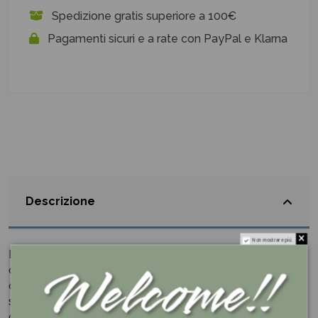
Spedizione gratis superiore a 100€
Pagamenti sicuri e a rate con PayPal e Klarna
Descrizione
Non mostrare più.
Dai un tocco di dolcezza e gioia alle tue celebrazioni
con l'esclusiva collezione di confetti
Maxtris
. Ogni
confetto è un piccolo scrigno di felicità, pronto a
sprigionare allegria e colore durante i momenti speciali
della tua vita.