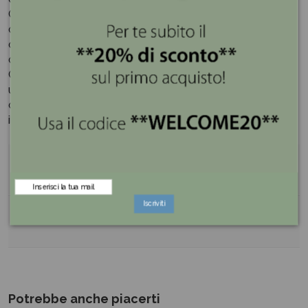
Ogni confetto è confezionato in bustina azzurra a forma
di monofiocco per evitare di toccare gli altri confetti
quando si prendono i confetti dal vassoio ottenuto
dall’apertura della scatola in cartone.
Che tu stia celebrando un compleanno, un matrimonio,
una laurea o semplicemente la gioia di vivere, i nostri
confetti sono pronti a essere la scintilla di felicità che
illumina il tuo evento.
Dettagli del prodotto
Iscriviti
Reviews (0)
Potrebbe anche piacerti