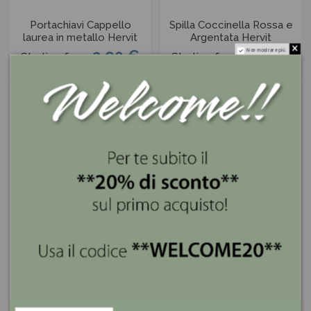
Portachiavi Cappello
Spilla Coccinella Rossa e
laurea in metallo Hervit
Argentata Hervit
2,90 €
2,90 €
Non mostrare più.
Starting from
Starting from
Set 2 Civette per Laurea
Gadget Book Informatica
Hervit
in metallo smaltato
Greenford