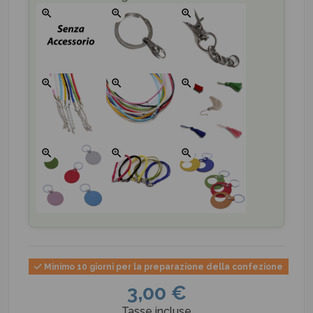
zoom_in
zoom_in
zoom_in
zoom_in
zoom_in
zoom_in
zoom_in
zoom_in
zoom_in
Minimo 10 giorni per la preparazione della confezione
3,00 €
Tasse incluse