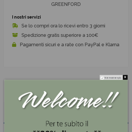
GREENFORD
I nostri servizi
Se lo compri ora lo ricevi entro 3 giorni
Spedizione gratis superiore a 100€
Pagamenti sicuri e a rate con PayPal e Klarna
Non mostrare più.
Descrizione