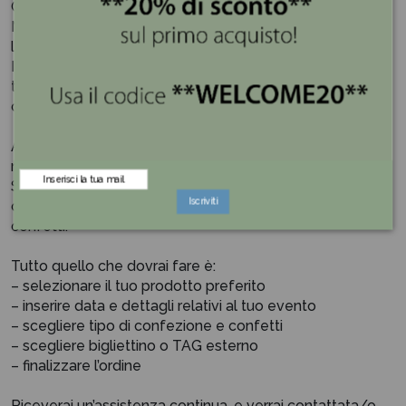
Ciondolo Laurea libri, tocco, Book Fisica realizzato in
Metallo di Ottima Qualità, non perde la cromatura e la
lucentezza con il passare del tempo.
Idea Regalo sfiziosa ed originale, puoi sceglierlo tra
tante combinazioni: nappina, moschettone, portachiavi e
ciondolo.
Acquista comodamente online e lasciati ispirare dalla
nostra selezione di bomboniere uniche e di alta qualità.
Sul nostro sito potrai definire in pochi e semplici step
Iscriviti
ogni dettaglio, dal colore della confezione ai gusti dei
confetti.
Tutto quello che dovrai fare è:
– selezionare il tuo prodotto preferito
– inserire data e dettagli relativi al tuo evento
– scegliere tipo di confezione e confetti
– scegliere bigliettino o TAG esterno
– finalizzare l’ordine
Riceverai un’assistenza continua, e verrai contattata/o