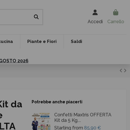
Accedi
Carrello
cucina
Piante e Fiori
Saldi
 AGOSTO 2026
it da
Potrebbe anche piacerti
e
Confetti Maxtris OFFERTA
Kit da 5 Kg....
LTA
Starting from
85,90 €