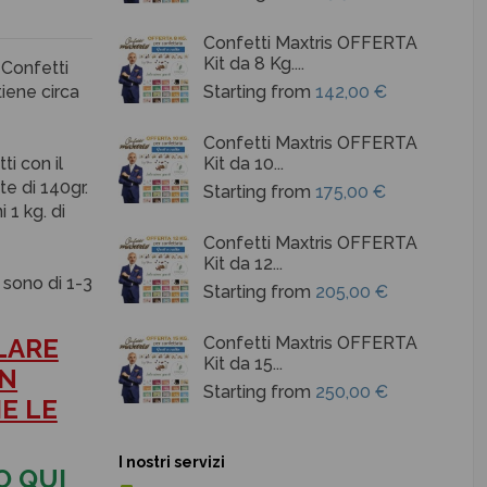
Confetti Maxtris OFFERTA
Kit da 8 Kg....
 Confetti
tiene circa
Starting from
142,00 €
Confetti Maxtris OFFERTA
ti con il
Kit da 10...
e di 140gr.
Starting from
175,00 €
i 1 kg. di
Confetti Maxtris OFFERTA
Kit da 12...
 sono di 1-3
Starting from
205,00 €
LARE
Confetti Maxtris OFFERTA
Kit da 15...
IN
Starting from
250,00 €
E LE
I nostri servizi
O
QUI