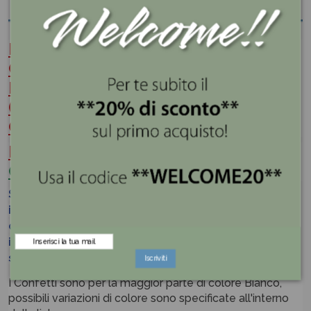
PRIMA DI ACQUISTARE
CONTROLLARE SEMPRE I GUSTI
DISPONIBILI IN MAGAZZINO
(VERIFICANDO ANCHE LE
QUANTITA')
.
PUOI
CONTROLLARE
CLICCANDO
QUI
Se vengono selezionati dei gusti NON DISPONIBILI
in magazzino
in fase di preparazione
dell'ordine
essi saranno sostituiti con altri presenti
in magazzino, e il cliente verrà informato delle
sostituzioni.
Iscriviti
I Confetti sono per la maggior parte di colore Bianco,
possibili variazioni di colore sono specificate all'interno