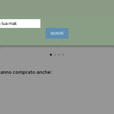
Confetti Maxtris LES
Confetti Maxtris LES
NOISETTES Nuance
NOISETTES Nuance
CARTA DA ZUCCHERO
LILLA 1KG.
Iscriviti
1KG.
19,90 €
19,90 €
 hanno comprato anche: