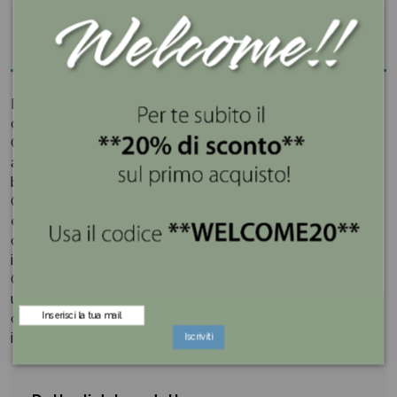
Descrizione
Dai un tocco di dolcezza e gioia alle tue celebrazioni
con l'esclusiva collezione di confetti
Maxtris
.
Confezione scatolata con confetti alla Mandorla tostata
avvolta da un doppio strato di cioccolato fondente e
bianco, ricoperta da un sottile strato di zucchero.
Ogni confetto è confezionato in bustina trasparente per
evitare di toccare gli altri confetti quando si prendono i
confetti dal vassoio ottenuto dall'apertura della scatola
in cartone.
Che tu stia celebrando un compleanno, un matrimonio,
una laurea o semplicemente la gioia di vivere, i nostri
confetti sono pronti a essere la scintilla di felicità che
illumina il tuo evento.
Iscriviti