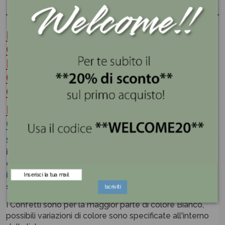
PRIMA DI ACQUISTARE
CONTROLLARE SEMPRE I GUSTI
DISPONIBILI IN MAGAZZINO
(VERIFICANDO ANCHE LE
QUANTITA')
.
PUOI
CONTROLLARE
CLICCANDO
QUI
Se vengono selezionati dei gusti NON DISPONIBILI
in magazzino
in fase di preparazione
dell'ordine
essi saranno sostituiti con altri presenti
in magazzino, e il cliente verrà informato delle
sostituzioni.
Iscriviti
I Confetti sono per la maggior parte di colore Bianco,
possibili variazioni di colore sono specificate all'interno