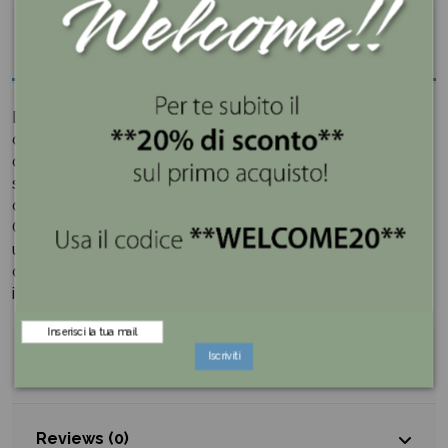
Descrizione
Dai un tocco di dolcezza e gioia alle tue celebrazioni
con l'esclusiva collezione di confetti
Maxtris
. Ogni
confetto è un piccolo scrigno di felicità, pronto a
sprigionare allegria e colore durante i momenti speciali
della tua vita.
Che tu stia celebrando un compleanno, un matrimonio,
una laurea o semplicemente la gioia di vivere, i nostri
confetti sono pronti a essere la scintilla di felicità che
illumina il tuo evento.
Iscriviti
Dettagli del prodotto
Reviews (0)