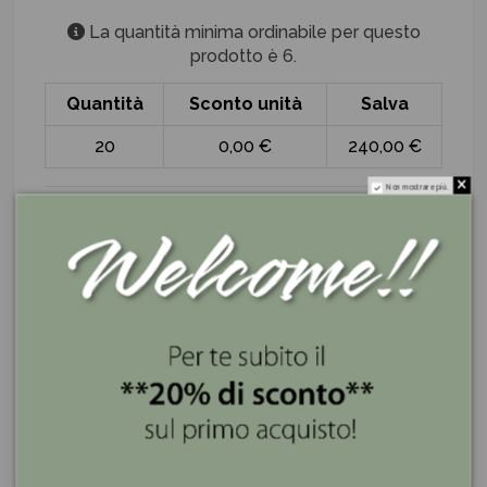
La quantità minima ordinabile per questo
prodotto è 6.
Quantità
Sconto unità
Salva
20
0,00 €
240,00 €
Non mostrare più.
ILARY QUEEN
I nostri servizi
Se lo compri ora lo ricevi entro 3 giorni
Spedizione gratis superiore a 100€
Pagamenti sicuri e a rate con PayPal e Klarna