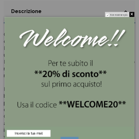
Descrizione
Non mostrare più.
Gli eleganti sacchetti in velluto, sono perfetti chiusi nel
cassetto a custodire gelosamente preziosi segreti.
Dall'aspetto caldo e luminoso, il velluto è da sempre
utilizzato per confezionare oggetti pregiati.
La resistenza, discretamente celata dalla morbidezza, lo
rende un tessuto perfetto per accogliere e proteggere i
ricordi a te più cari.
Hervit è molto conosciuta nel mondo del regalo e della
bomboniera grazie alla creazione delle linee esclusive in
porcellana e inventando delle particolari combinazioni
che sposano cristallo, metallo e cera.
Ogni oggetto è frutto di un lavoro tanto tecnico quanto
artistico, adatto alle persone che hanno una curiosità
innata ed un intelletto flessibile in grado di adattarsi alle
varie situazioni che gli si presentano davanti.