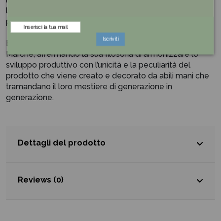
letteratura... non c’è forma che un GOOFI non possa
prendere, non c’è mito che il GOOFI non possa incarnare.
Iscriviti
Egan nasce a Pollenza, nel laborioso cuore delle
Marche, affermando la sua filosofia di armonizzare lo
sviluppo produttivo con l’unicità e la peculiarità del
prodotto che viene creato e decorato da abili mani che
tramandano il loro mestiere di generazione in
generazione.
Dettagli del prodotto
Reviews (0)