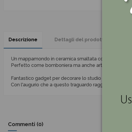
Descrizione
Dettagli del prodotto
Re
Un mappamondo in ceramica smaltata con tocco laure
Perfetto come bomboniera ma anche articolo da regal
Fantastico gadget per decorare lo studio dove si lavora e
Con l'augurio che a questo traguardo raggiunto porti al
Commenti (0)