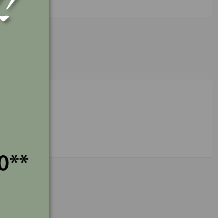
to.
per".