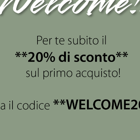
views
(0)
a decorato a mano.
o.
 si fa quello per cui si è tanto sacrificato ed alla fine ottenu
la realizzazione di traguardi sempre maggiori "Ad Maiora Sem