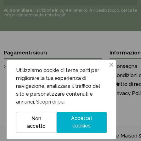
Puoi annullare l'iscrizione in ogni momento. A questo scopo, cerca le
info di contatto nelle note legali.
Pagamenti sicuri
Informazion
Pagamento sicuro
Consegna
Utilizziamo cookie di terze parti per
Condizioni d
migliorare la tua esperienza di
Diritto di r
navigazione, analizzare il traffico del
Privacy Pol
sito e personalizzare contenuti e
annunci.
Scopri di più.
Accetta i
Non
cookies
accetto
Unique Maison & 