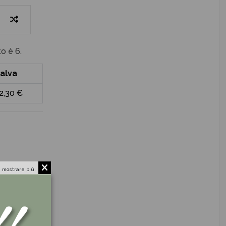
o è 6.
alva
2,30 €
 mostrare più.