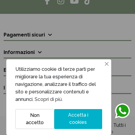
Pagamenti sicuri
Informazioni
Utilizziamo cookie di terze parti per
Bisogno di aiuto?
migliorare la tua esperienza di
navigazione, analizzare il traffico del
I nostri contatti
sito e personalizzare contenuti e
annunci.
Scopri di più.
Accetta i
Non
cookies
accetto
Unique Maison & Cadeaux P.iva 03394220614 Tutti i
diritti sono riservati - Powered by
Netrise