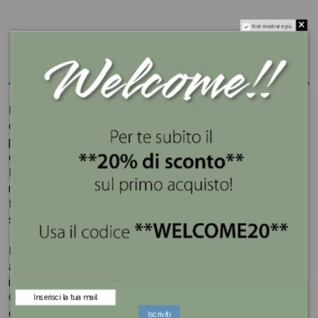
Non mostrare più.
Descrizione
L’oggetto funge da svuotatasche, da portaconfetti o da
contenitore per caramelle donando alla casa un tocco in
più. Oggetto esclusivo in cristallo fumè nero, emblema
del made in Italy.
La purezza del cristallo incontra l’eleganza delle forme
nell’esclusiva linea Artica, dando vita ad oggetti senza
tempo dalla bellezza indiscussa, raffinati, capaci di
splendere di luce propria e dare vita a momenti preziosi.
Il nome stesso scelto per il brand,
Emò Italia,
rimanda
alla filosofia intrinseca: emozionare con creazioni Made
in Italy.
Creatività, design, emozione: la storia di Emò Italia vibra
d'inventiva.
Iscriviti