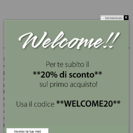
Non mostrare più.
Descrizione
My Love è l'apribottiglie di Bugatti che si
contraddistingue per il suo design iconico e il suo stile
prezioso. Con la forma di due cuori che si
sovrappongono, è un oggetto speciale per un giorno
indimenticabile, capace di simboleggiare l'amore e la
bellezza dell'evento, una bomboniera e una idea regalo
utile che non passa inosservata.
Il loro design e le forme iconiche prendono ispirazione
dai tratti distintivi dell’amore: la musica che riempie le
giornate insieme, la promessa di amore eterno e il
proprio cuore che dedichiamo al partner.