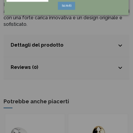
Bugatti progetta e realizza prodotti per la tavola e
Iscriviti
accessori per la cucina, posate e piccoli elettrodomestici
con una forte carica innovativa e un design originale e
sofisticato.
Dettagli del prodotto
Reviews (0)
Potrebbe anche piacerti