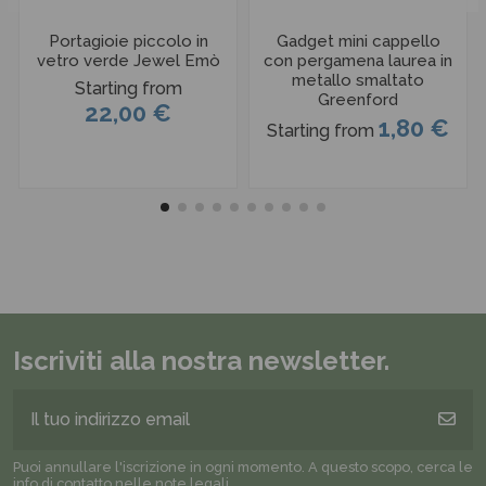
Portagioie piccolo in
Gadget mini cappello
vetro verde Jewel Emò
con pergamena laurea in
metallo smaltato
Starting from
Greenford
22,00 €
1,80 €
Starting from
Iscriviti alla nostra newsletter.
Puoi annullare l'iscrizione in ogni momento. A questo scopo, cerca le
info di contatto nelle note legali.