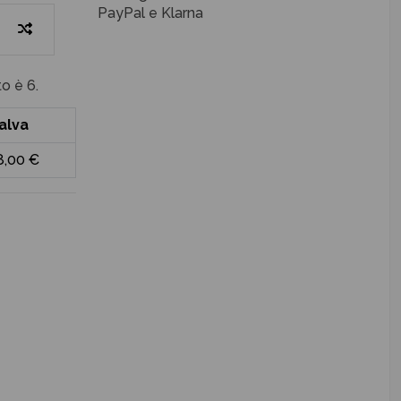
PayPal e Klarna
o è 6.
alva
8,00 €