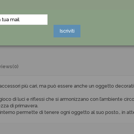
Iscriviti
views
(0)
i accessori più cari, ma può essere anche un oggetto decorati
oco di luci e riflessi che si armonizzano con l’ambiente circo
ezza di primavera.
ll’interno permette di tenere ogni oggetto al suo posto… in at