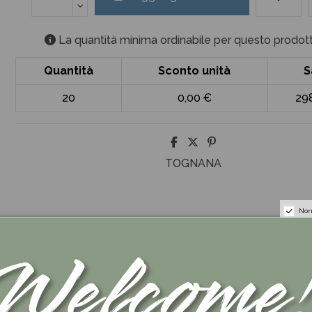
La quantità minima ordinabile per questo prodott
Quantità
Sconto unità
S
20
0,00 €
29
TOGNANA
Non