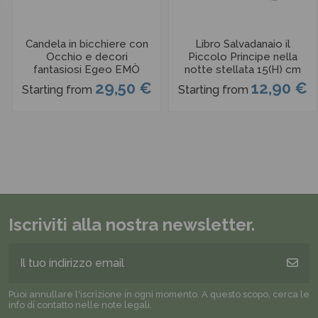
Candela in bicchiere con
Libro Salvadanaio il
Occhio e decori
Piccolo Principe nella
fantasiosi Egeo EMÒ
notte stellata 15(H) cm
29,50 €
12,90 €
Starting from
Starting from
Iscriviti alla nostra newsletter.
Puoi annullare l'iscrizione in ogni momento. A questo scopo, cerca le
info di contatto nelle note legali.