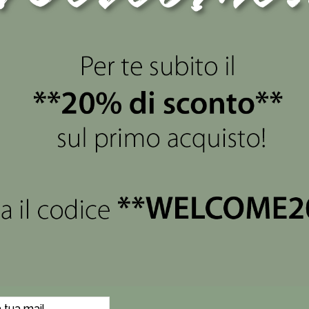
views
(0)
base arancio e un’ampia apertura in vetro giallo con finitura 
iasi ambiente della casa, ideale sia come centrotavola che c