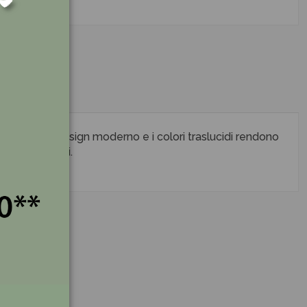
ondulata. Il design moderno e i colori traslucidi rendono
ome portafiori.