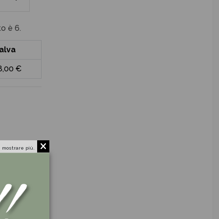
o è 6.
alva
8,00 €
 mostrare più.