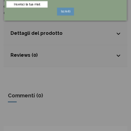
dal nostro team che si occupa di EVENTI a DISTANZA,
Iscriviti
ed insieme definirete ogni dettaglio.
Dettagli del prodotto
Reviews (0)
Commenti (0)