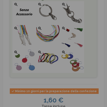
zoom_in
zoom_in
zoom_in
zoom_in
zoom_in
zoom_in
zoom_in
zoom_in
zoom_in
Minimo 10 giorni per la preparazione della confezione
1,60 €
Tasse incluse