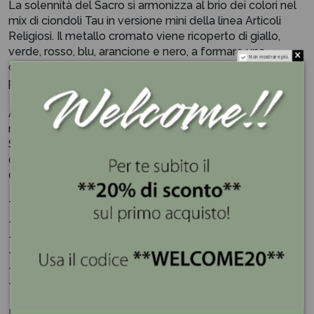
La solennità del Sacro si armonizza al brio dei colori nel
mix di ciondoli Tau in versione mini della linea Articoli
Religiosi. Il metallo cromato viene ricoperto di giallo,
verde, rosso, blu, arancione e nero, a formare una
Non mostrare più.
collezione di gadget sacri imperdibile, da combinare con
portachiavi o moschettone.(5 modelli assortiti)
Acquista comodamente online e lasciati ispirare dalla
nostra selezione di bomboniere uniche e di alta qualità.
Sul nostro sito potrai definire in pochi e semplici step
ogni dettaglio, dal colore della confezione ai gusti dei
confetti.
Tutto quello che dovrai fare è:
– selezionare il tuo prodotto preferito
– inserire data e dettagli relativi al tuo evento
– scegliere tipo di confezione e confetti
– scegliere bigliettino o TAG esterno
– finalizzare l’ordine
Riceverai un’assistenza continua, e verrai contattata/o