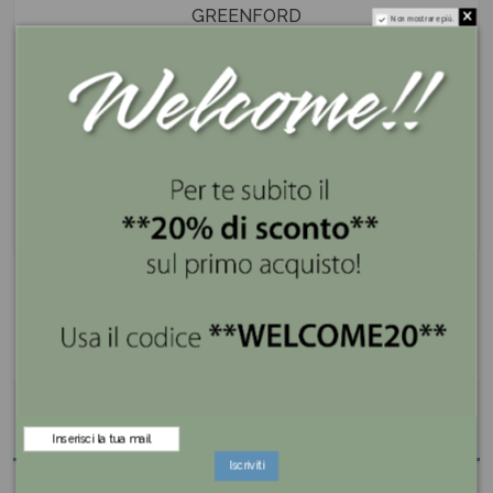
GREENFORD
Non mostrare più.
I nostri servizi
Se lo compri ora lo ricevi entro 3 giorni
Spedizione gratis superiore a 100€
Pagamenti sicuri e a rate con PayPal e Klarna
Descrizione
Iscriviti