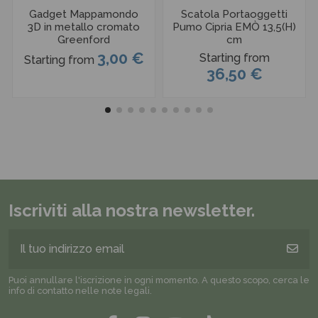
Gadget Mappamondo
Scatola Portaoggetti
3D in metallo cromato
Pumo Cipria EMÒ 13,5(H)
Greenford
cm
3,00 €
Starting from
Starting from
36,50 €
Iscriviti alla nostra newsletter.
Puoi annullare l'iscrizione in ogni momento. A questo scopo, cerca le
info di contatto nelle note legali.