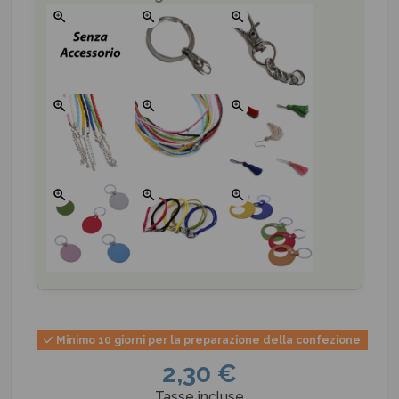
zoom_in
zoom_in
zoom_in
zoom_in
zoom_in
zoom_in
zoom_in
zoom_in
zoom_in
Minimo 10 giorni per la preparazione della confezione
2,30 €
Tasse incluse