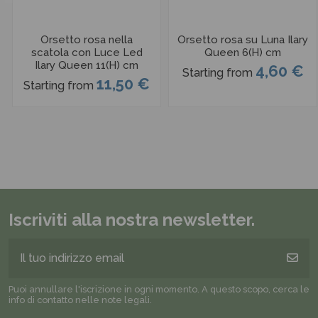
Orsetto rosa nella
Orsetto rosa su Luna Ilary
scatola con Luce Led
Queen 6(H) cm
Ilary Queen 11(H) cm
4,60 €
Starting from
11,50 €
Starting from
Iscriviti alla nostra newsletter.
Puoi annullare l'iscrizione in ogni momento. A questo scopo, cerca le
info di contatto nelle note legali.