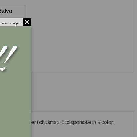
Salva
5,00 €
 mostrare più.
o. Ideale per i chitarristi. E' disponibile in 5 colori