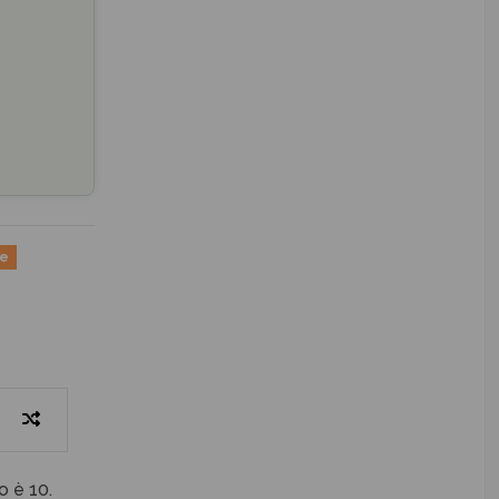
ne
o è 10.