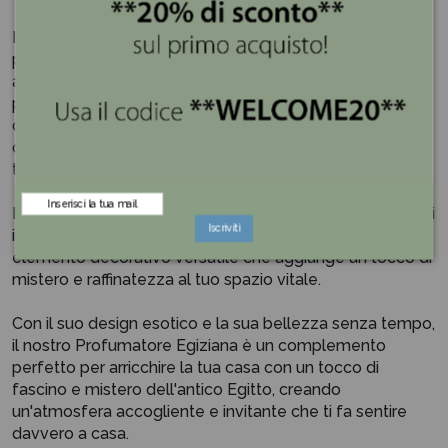
Il colore bianco del profumatore conferisce un senso di
purezza e luminosità, mentre la sua finitura opaca
aggiunge un'aura di eleganza discreta. Posiziona questo
profumatore su una mensola, su un tavolino o sul tuo
comodino per diffondere una fragranza avvolgente e
creare un'atmosfera di calma e relax in ogni stanza della
tua casa.
Perfetto per diffondere oli essenziali o profumare coni di
Iscriviti
incenso, il nostro Profumatore Egiziana in gres è un
elemento decorativo versatile che aggiunge un tocco di
mistero e raffinatezza al tuo spazio vitale.
Con il suo design esotico e la sua bellezza senza tempo,
il nostro Profumatore Egiziana è un complemento
perfetto per arricchire la tua casa con un tocco di
fascino e mistero dell'antico Egitto, creando
un'atmosfera accogliente e invitante che ti fa sentire
davvero a casa.