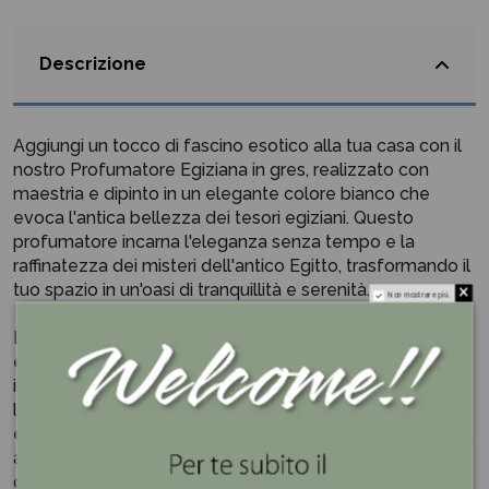
Descrizione
Aggiungi un tocco di fascino esotico alla tua casa con il
nostro Profumatore Egiziana in gres, realizzato con
maestria e dipinto in un elegante colore bianco che
evoca l'antica bellezza dei tesori egiziani. Questo
profumatore incarna l'eleganza senza tempo e la
raffinatezza dei misteri dell'antico Egitto, trasformando il
tuo spazio in un'oasi di tranquillità e serenità.
Non mostrare più.
La forma del profumatore, ispirata agli antichi vasi
egiziani, è caratterizzata da linee sinuose e da dettagli
intricati che catturano lo sguardo e stimolano
l'immaginazione. Realizzato in gres, questo profumatore
è robusto e resistente, ma al contempo delicato al tatto,
aggiungendo un tocco di artigianato artigianale alla tua
decorazione.