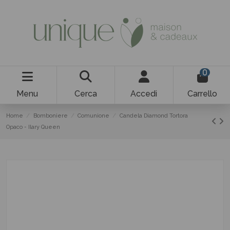
0
Menu
Cerca
Accedi
Carrello
Home
Bomboniere
Comunione
Candela Diamond Tortora
Opaco - Ilary Queen