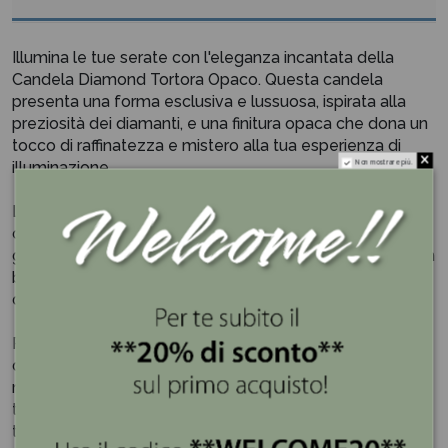
Illumina le tue serate con l'eleganza incantata della
Candela Diamond Tortora Opaco. Questa candela
presenta una forma esclusiva e lussuosa, ispirata alla
preziosità dei diamanti, e una finitura opaca che dona un
tocco di raffinatezza e mistero alla tua esperienza di
illuminazione.
Non mostrare più.
La tonalità tortora avvolge delicatamente la candela,
creando un'atmosfera di serenità e calma. La sua forma
geometrica riflette la luce in modo unico, diffondendo un
bagliore soffuso e incantevole che avvolge
delicatamente l'ambiente circostante.
Posiziona questa candela su un tavolo da pranzo
durante una cena romantica o su un comodino per un
momento di relax e meditazione. La sua bellezza senza
tempo e il suo colore celeste opaco aggiungeranno un
tocco di eleganza e tranquillità a qualsiasi ambiente.