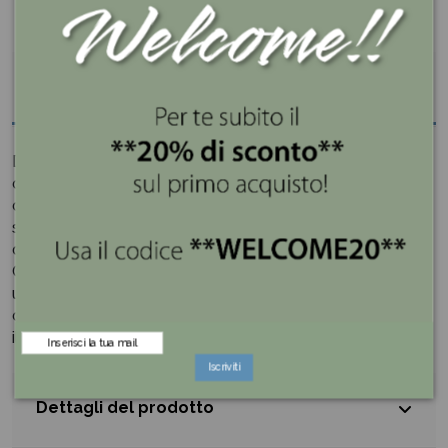
Descrizione
Dai un tocco di dolcezza e gioia alle tue celebrazioni
con l'esclusiva collezione di confetti
Maxtris
. Ogni
confetto è un piccolo scrigno di felicità, pronto a
sprigionare allegria e colore durante i momenti speciali
della tua vita.
Che tu stia celebrando un compleanno, un matrimonio,
una laurea o semplicemente la gioia di vivere, i nostri
confetti sono pronti a essere la scintilla di felicità che
illumina il tuo evento.
Iscriviti
Dettagli del prodotto