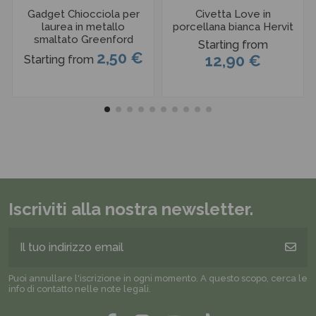
Gadget Chiocciola per
Civetta Love in
laurea in metallo
porcellana bianca Hervit
smaltato Greenford
Starting from
2,50 €
12,90 €
Starting from
Iscriviti alla nostra newsletter.
Puoi annullare l'iscrizione in ogni momento. A questo scopo, cerca le
info di contatto nelle note legali.