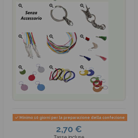
zoom_in
zoom_in
zoom_in
zoom_in
zoom_in
zoom_in
zoom_in
zoom_in
zoom_in
Minimo 10 giorni per la preparazione della confezione
2,70 €
Tasse incluse