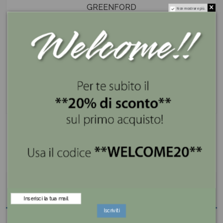
GREENFORD
Non mostrare più.
I nostri servizi
Se lo compri ora lo ricevi entro 3 giorni
Spedizione gratis superiore a 100€
Pagamenti sicuri e a rate con PayPal e Klarna
Descrizione
Iscriviti