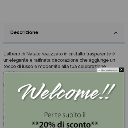
Descrizione
L'albero di Natale realizzato in cristallo trasparente è
un'elegante e raffinata decorazione che aggiunge un
tocco di lusso e modernità alla tua celebrazione
Non mostrare più.
natalizia.
Realizzato con cristallo trasparente di alta qualità,
l'albero cattura e riflette la luce in modo splendido,
creando effetti scintillanti e brillanti.
Dalle dimensioni Imponenti l'albero di Natale può
diventare un elemento centrale della tua decorazione,
creando un impatto visivo notevole e rendendolo
perfetto come punto focale in ambienti spaziosi o come
pezzo principale di vetrine e esposizioni.