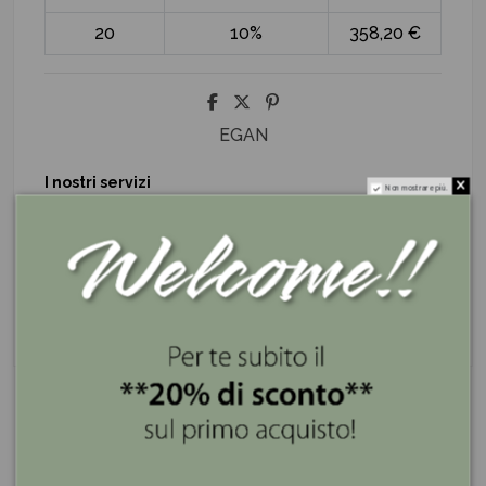
20
10%
358,20 €
EGAN
I nostri servizi
Non mostrare più.
Se lo compri ora lo ricevi entro 3 giorni
Spedizione gratis superiore a 100€
Pagamenti sicuri e a rate con PayPal e Klarna