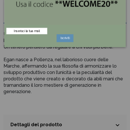
Descrizione
Un soffice Puff imbottito ideale come rialzo per il tuo
Iscriviti
bambino. Vi porterà in un mondo di morbidezza.
Un tenero pensiero da regalare a chi vuoi più bene.
Egan nasce a Pollenza, nel laborioso cuore delle
Marche, affermando la sua filosofia di armonizzare lo
sviluppo produttivo con l’unicità e la peculiarità del
prodotto che viene creato e decorato da abili mani che
tramandano il loro mestiere di generazione in
generazione.
Dettagli del prodotto