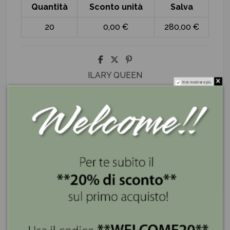
Quantità
Sconto unità
Salva
20
0,00 €
280,00 €
ILARY QUEEN
Non mostrare più.
I nostri servizi
Se lo compri ora lo ricevi entro 3 giorni
Spedizione gratis superiore a 100€
Pagamenti sicuri e a rate con PayPal e Klarna