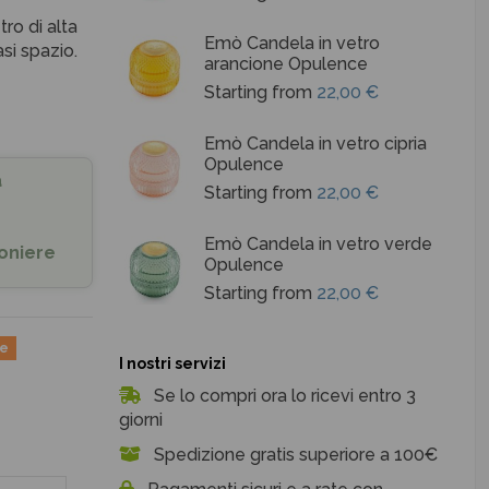
ro di alta
Emò Candela in vetro
asi spazio.
arancione Opulence
Starting from
22,00 €
Emò Candela in vetro cipria
Opulence
a
Starting from
22,00 €
Emò Candela in vetro verde
oniere
Opulence
Starting from
22,00 €
ne
I nostri servizi
Se lo compri ora lo ricevi entro 3
giorni
Spedizione gratis superiore a 100€