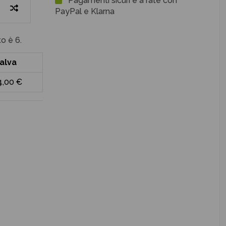
Pagamenti sicuri e a rate con
PayPal e Klarna
o è 6.
alva
4,00 €