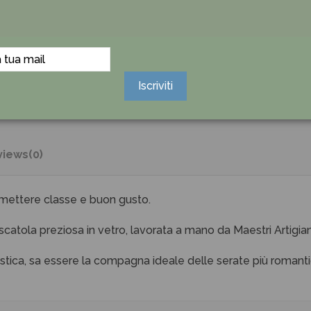
Iscriviti
views
(0)
smettere classe e buon gusto.
atola preziosa in vetro, lavorata a mano da Maestri Artigia
stica, sa essere la compagna ideale delle serate più romant