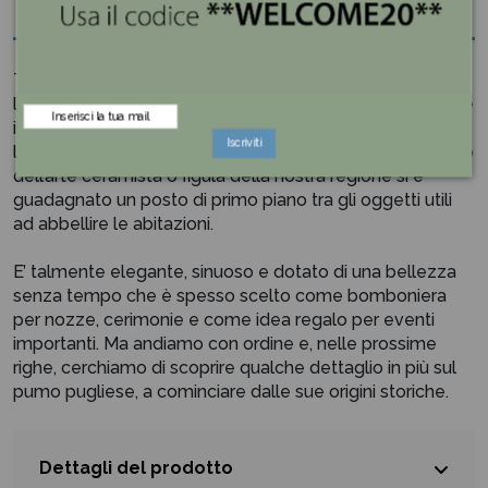
Tra gli oggetti che rappresentano in modo innegabile
l’artigianato pugliese, non possiamo fare a meno di citare
il pumo pugliese. Con quel suo aspetto che, per
Iscriviti
l’appunto, richiama alla mente un pomo, questo prodotto
dell’arte ceramista o figula della nostra regione si è
guadagnato un posto di primo piano tra gli oggetti utili
ad abbellire le abitazioni.
E’ talmente elegante, sinuoso e dotato di una bellezza
senza tempo che è spesso scelto come bomboniera
per nozze, cerimonie e come idea regalo per eventi
importanti. Ma andiamo con ordine e, nelle prossime
righe, cerchiamo di scoprire qualche dettaglio in più sul
pumo pugliese, a cominciare dalle sue origini storiche.
Dettagli del prodotto