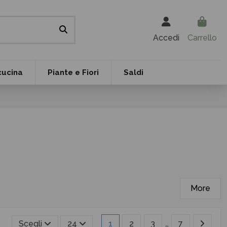
Accedi
Carrello
cucina
Piante e Fiori
Saldi
More
Scegli
24
1
2
3
…
7