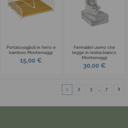
Portatovaglioli in ferro e
Fermalibri uomo che
bamboo Montemaggi
legge in resina bianco
Montemaggi
15,00 €
30,00 €
1
2
3
…
7