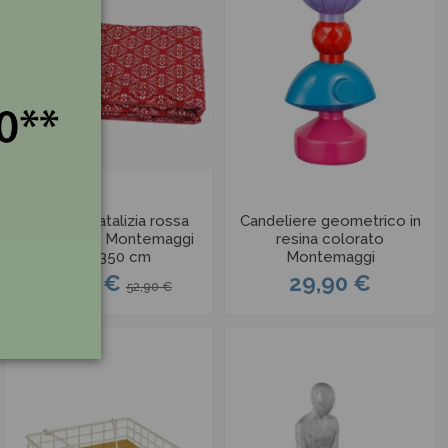
Tovaglia natalizia rossa
Candeliere geometrico in
Damascata Montemaggi
resina colorato
160x350 cm
Montemaggi
37,03 €
29,90 €
52,90 €