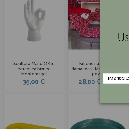
Scultura Mano OK in
Kit cucina natalizia
ceramica bianca
damascata Montemaggi 5
Montemaggi
pezzi
35,00 €
28,00 €
40,00 €