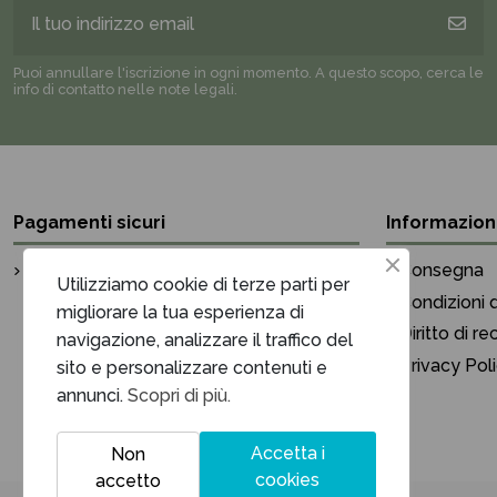
Puoi annullare l'iscrizione in ogni momento. A questo scopo, cerca le
info di contatto nelle note legali.
Pagamenti sicuri
Informazion
Pagamento sicuro
Consegna
Utilizziamo cookie di terze parti per
Condizioni d
migliorare la tua esperienza di
Diritto di r
navigazione, analizzare il traffico del
Privacy Pol
sito e personalizzare contenuti e
annunci.
Scopri di più.
Accetta i
Non
cookies
accetto