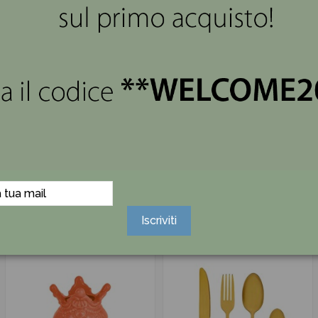
Zerbino natalizio blu
Tovaglia natalizia rossa
Merry Christmas
Damascata Montemaggi
Montemaggi
140x240 cm
15,00 €
24,43 €
34,90 €
Iscriviti
-30%