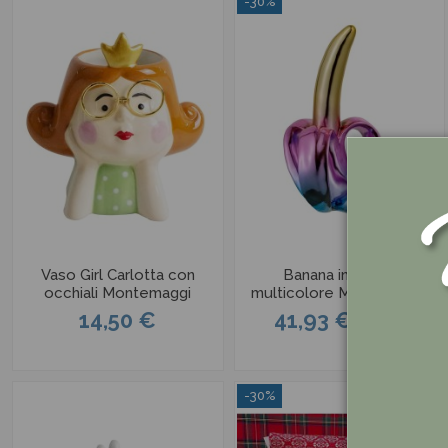
-30%
Vaso Girl Carlotta con
Banana in resina
occhiali Montemaggi
multicolore Montemaggi
14,50 €
41,93 €
59,90 €
-30%