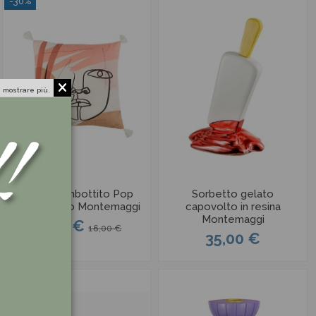
-30%
 mostrare più.
Cuscino Imbottito Pop
Sorbetto gelato
girl stilizzato Montemaggi
capovolto in resina
Montemaggi
11,20 €
16,00 €
35,00 €
-30%