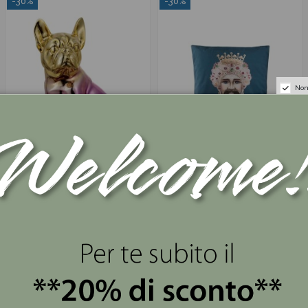
-30%
-30%
Non
Bulldog in resina
Cuscino con re e Corona
multicolore Montemaggi
Montemaggi
35,00 €
15,40 €
50,00 €
22,00 €
-30%