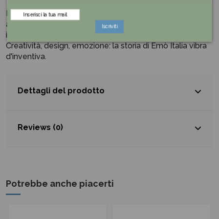
Il nome stesso scelto per il brand,
Emò Italia
, rimanda
alla filosofia intrinseca: emozionare con creazioni Made
Iscriviti
in Italy.
Creatività, design, emozione: la storia di Emò Italia vibra
d'inventiva.
Dettagli del prodotto
Reviews (0)
Potrebbe anche piacerti