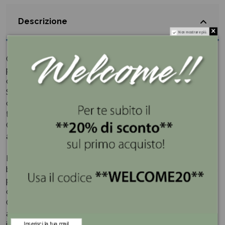
Descrizione
Non mostrare più.
Contenitore Botanic Giallo in vetro satinato con tappo in
plastica provvisto di chiusura ermetica per preservare il
contenuto nel tempo più lungo possibile.
Stile e praticità: un oggetto che ben si adatta a una
cucina moderna o al gusto classico di un ambiente d'altri
tempi.
Caffè, zucchero e spezie conservano intatto il loro
aroma, vestendosi di eleganza.... a portata di mano.
Hervit è molto conosciuta nel mondo del regalo e della
bomboniera grazie alla creazione delle linee esclusive in
porcellana e inventando delle particolari combinazioni
che sposano cristallo, metallo e cera.
Ogni oggetto è frutto di un lavoro tanto tecnico quanto
artistico, adatto alle persone che hanno una curiosità
innata ed un intelletto flessibile in grado di adattarsi alle