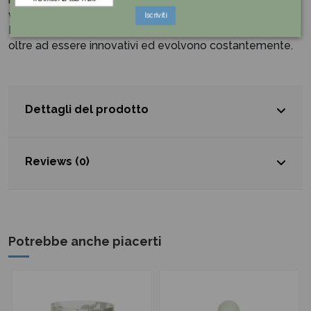
varie situazioni che gli si presentano davanti.
Iscriviti
I manufatti di HERVIT in particolar modo emozionano,
oltre ad essere innovativi ed evolvono costantemente.
Dettagli del prodotto
Reviews (0)
Potrebbe anche piacerti