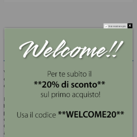
Non mostrare più.
Descrizione
Vaso in vetro satinato dalla forma cilindrica con
decorazione in Giallo Pastello perfetto complemento
d'arredo per allestire con estro e fantasia il salotto.
Hervit è molto conosciuta nel mondo del regalo e della
bomboniera grazie alla creazione delle linee esclusive in
porcellana e inventando delle particolari combinazioni
che sposano cristallo, metallo e cera.
Ogni oggetto è frutto di un lavoro tanto tecnico quanto
artistico, adatto alle persone che hanno una curiosità