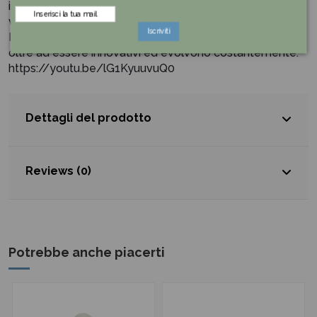
innata ed un intelletto flessibile in grado di adattarsi alle
varie situazioni che gli si presentano davanti.
Iscriviti
I manufatti di HERVIT in particolar modo emozionano,
oltre ad essere innovativi ed evolvono costantemente.
https://youtu.be/lG1KyuuvuQ0
Dettagli del prodotto
Reviews (0)
Potrebbe anche piacerti