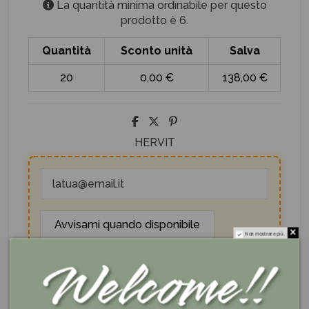
La quantità minima ordinabile per questo
prodotto è 6.
Quantità
Sconto unità
Salva
20
0,00 €
138,00 €
HERVIT
Non mostrare più.
I nostri servizi
Se lo compri ora lo ricevi entro 3 giorni