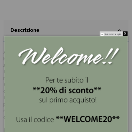
Descrizione
Non mostrare più.
Angelo in preghiera prodotto in porcellana traforata
bianca con ali Azzurre. Angeli custodi pronti a vegliare il
sonno, vestiti di un cielo stellato sull'abito finemente
traforato per favorire la propagazione della luce
nell'ambiente.
Realizzato in finissima porcellana biscuit che illuminano
di luce soffusa la notte del tuo bimbo.
L'illuminazione con luce led a batteria, senza fili,
permette di collocare liberamente gli oggetti nello
spazio, sprigionando la fantasia per creare un'atmosfera
di pura magia.
Hervit è molto conosciuta nel mondo del regalo e della