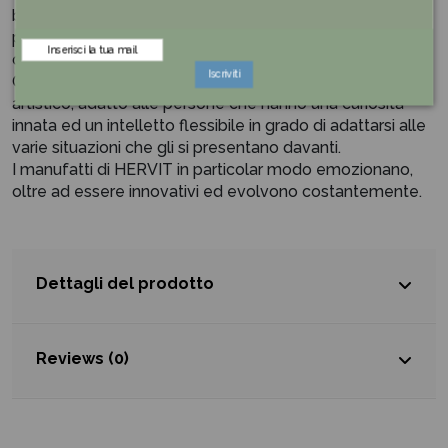
bomboniera grazie alla creazione delle linee esclusive in
porcellana e inventando delle particolari combinazioni
che sposano cristallo, metallo e cera.
Iscriviti
Ogni oggetto è frutto di un lavoro tanto tecnico quanto
artistico, adatto alle persone che hanno una curiosità
innata ed un intelletto flessibile in grado di adattarsi alle
varie situazioni che gli si presentano davanti.
I manufatti di HERVIT in particolar modo emozionano,
oltre ad essere innovativi ed evolvono costantemente.
Dettagli del prodotto
Reviews (0)