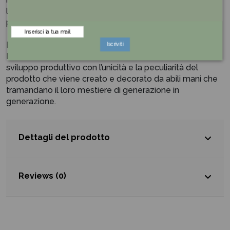
letteratura... non c’è forma che un GOOFI non possa
prendere, non c’è mito che il GOOFI non possa incarnare.
Egan nasce a Pollenza, nel laborioso cuore delle
Iscriviti
Marche, affermando la sua filosofia di armonizzare lo
sviluppo produttivo con l’unicità e la peculiarità del
prodotto che viene creato e decorato da abili mani che
tramandano il loro mestiere di generazione in
generazione.
Dettagli del prodotto
Reviews (0)