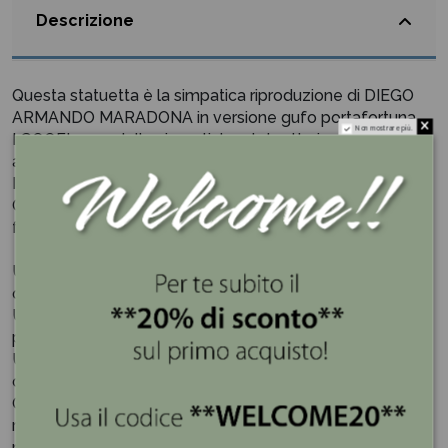
Descrizione
Questa statuetta è la simpatica riproduzione di DIEGO
ARMANDO MARADONA in versione gufo portafortuna.
Non mostrare più.
I GOOFI sono delle simpatiche statuette in ceramica
adatte per ogni occasione, da regalare a chi vuoi bene.
Innumerevoli sono le passioni.
Ognuno di noi ne ha una, perché nulla al mondo è stato
fatto senza Passione!
Un GOOFI è... uno sguardo stralunato e meravigliato, su
questo mondo così veloce e turbinoso.
Un GOOFI è... un mito, una star che si trasforma in icona
per ritrovare la calma e la saggezza.
Un GOOFI è... un gioco, un ricordo, un’immagine familiare
che ti conforta e ti accompagna.
Ognuno ha un GOOFI che può scaldargli il cuore,
ricordare un momento, far rivivere un’emozione, cinema,
musica, arte, scienza, supereroi, cartoni animati,