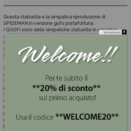
Questa statuetta è la simpatica riproduzione di
SPIDEMAN in versione gufo portafortuna.
I GOOFI sono delle simpatiche statuette in ceramica
Non mostrare più.
adatte per ogni occasione, da regalare a chi vuoi bene.
Innumerevoli sono le passioni.
Ognuno di noi ne ha una, perché nulla al mondo è stato
fatto senza Passione!
Un GOOFI è... uno sguardo stralunato e meravigliato, su
questo mondo così veloce e turbinoso.
Un GOOFI è... un mito, una star che si trasforma in icona
per ritrovare la calma e la saggezza.
Un GOOFI è... un gioco, un ricordo, un’immagine familiare
che ti conforta e ti accompagna.
Ognuno ha un GOOFI che può scaldargli il cuore,
ricordare un momento, far rivivere un’emozione, cinema,
musica, arte, scienza, supereroi, cartoni animati,
letteratura... non c’è forma che un GOOFI non possa