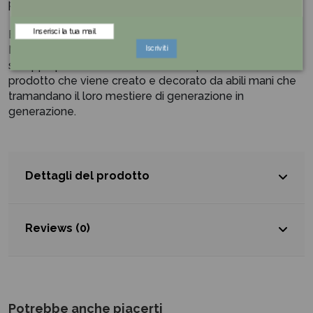
prendere, non c’è mito che il GOOFI non possa incarnare.
Egan nasce a Pollenza, nel laborioso cuore delle
Marche, affermando la sua filosofia di armonizzare lo
Iscriviti
sviluppo produttivo con l’unicità e la peculiarità del
prodotto che viene creato e decorato da abili mani che
tramandano il loro mestiere di generazione in
generazione.
Dettagli del prodotto
Reviews (0)
Potrebbe anche piacerti