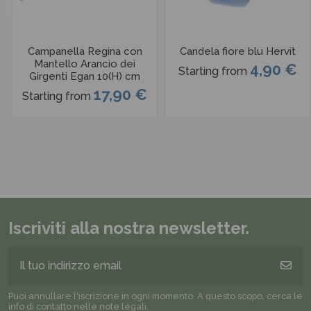
Campanella Regina con
Candela fiore blu Hervit
Mantello Arancio dei
4,90 €
Starting from
Girgenti Egan 10(H) cm
17,90 €
Starting from
Iscriviti alla nostra newsletter.
Puoi annullare l'iscrizione in ogni momento. A questo scopo, cerca le
info di contatto nelle note legali.