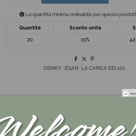
La quantità minima ordinabile per questo prodott
Quantità
Sconto unità
S
20
15%
42
DISNEY
EGAN
LA CARICA DEI 101
Non