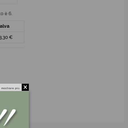
o è 6.
alva
3,30 €
 mostrare più.