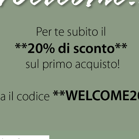
views
(0)
01 Disney è Ideale per incorniciare i tuoi momenti felici con 
 affermando la sua filosofia di armonizzare lo sviluppo produt
l loro mestiere di generazione in generazione.