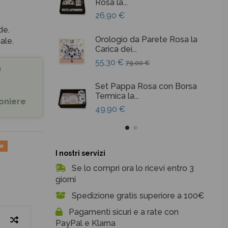
Rosa la...
26,90 €
de.
Orologio da Parete Rosa la
ale.
Carica dei...
55,30 €
79,00 €
a
Set Pappa Rosa con Borsa
Termica la...
oniere
49,90 €
ne
I nostri servizi
Se lo compri ora lo ricevi entro 3
giorni
Spedizione gratis superiore a 100€
Pagamenti sicuri e a rate con
PayPal e Klarna