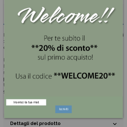
Descrizione
Il portafoto in ceramica smaltata Azzurro della Carica dei
101 Disney è Ideale per incorniciare i tuoi momenti felici
con i bambini.
Egan nasce a Pollenza, nel laborioso cuore delle
Marche, affermando la sua filosofia di armonizzare lo
sviluppo produttivo con l’unicità e la peculiarità del
prodotto che viene creato e decorato da abili mani che
tramandano il loro mestiere di generazione in
generazione.
Iscriviti
Dettagli del prodotto