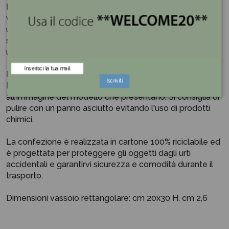
I vassoi sono un oggetto decorativo molto versatile. Il
vassoio decorativo cerchio scolpito è realizzato in legno
un materiale di tendenza nella decorazione. La sua
struttura lo rendono facile da trasportare se lo vogliamo
utilizzare per servire una deliziosa colazione a tavola.
Fatto a mano, ogni pezzo è unico. I prodotti sono MADE
Iscriviti
IN ITALY, le finiture possono subire variazioni rispetto
all'immagine del modello che presentano. Si consiglia di
pulire con un panno asciutto evitando l'uso di prodotti
chimici.
La confezione è realizzata in cartone 100% riciclabile ed
è progettata per proteggere gli oggetti dagli urti
accidentali e garantirvi sicurezza e comodità durante il
trasporto.
Dimensioni vassoio rettangolare: cm 20x30 H. cm 2,6