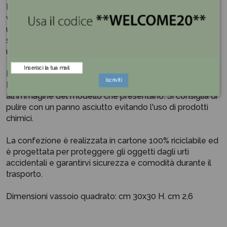
I vassoi sono un oggetto decorativo molto versatile. Il
vassoio decorativo cerchio scolpito è realizzato in legno
un materiale di tendenza nella decorazione. La sua
struttura lo rendono facile da trasportare se lo vogliamo
utilizzare per servire una deliziosa colazione a tavola.
Fatto a mano, ogni pezzo è unico. I prodotti sono MADE
Iscriviti
IN ITALY, le finiture possono subire variazioni rispetto
all'immagine del modello che presentano. Si consiglia di
pulire con un panno asciutto evitando l'uso di prodotti
chimici.
La confezione è realizzata in cartone 100% riciclabile ed
è progettata per proteggere gli oggetti dagli urti
accidentali e garantirvi sicurezza e comodità durante il
trasporto.
Dimensioni vassoio quadrato: cm 30x30 H. cm 2,6