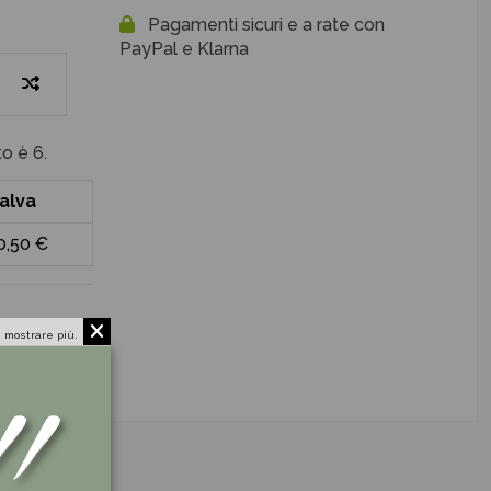
Pagamenti sicuri e a rate con
PayPal e Klarna
o è 6.
alva
0,50 €
 mostrare più.