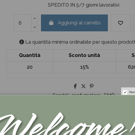
SPEDITO IN 5/7 giorni lavorativi
Aggiungi al carrello
La quantità minima ordinabile per questo prodott
Quantità
Sconto unità
S
20
15%
62
Non
Fondali
profumatore
EMÒ