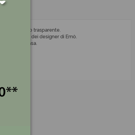
e in cristallo trasparente.
l'immaginazione dei designer di Emò.
ella vostra casa.
.