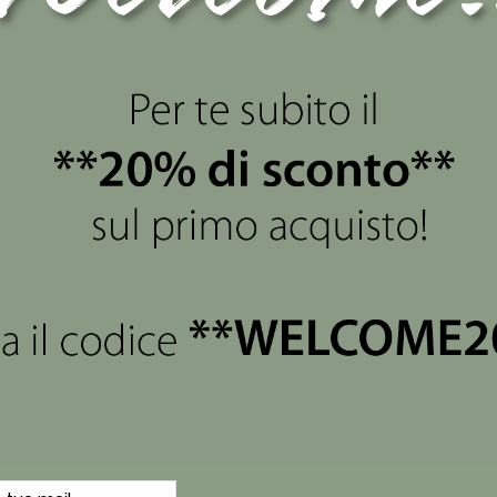
views
(0)
ione Perlato realizzato in porcellana di capodimonte con bas
eani o mari naturali e resi esclusivi dalle linee prodotte dal
r tutte le occorrenze oppure per arredare qualsiasi stanza d
lla filosofia intrinseca: emozionare con creazioni Made in Italy
 d'inventiva.