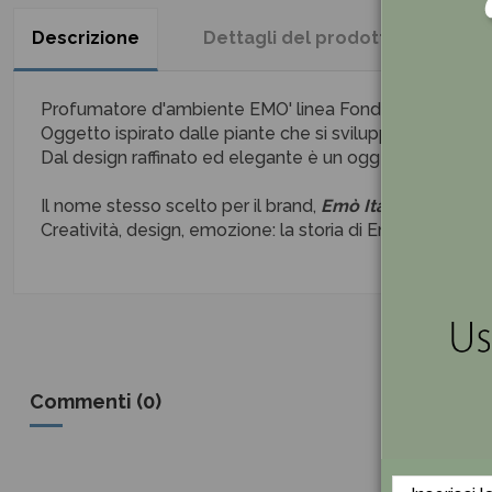
Descrizione
Dettagli del prodotto
Re
Profumatore d'ambiente EMO' linea Fondali colore Aranc
Oggetto ispirato dalle piante che si sviluppano negli oc
Dal design raffinato ed elegante è un oggetto adatto pe
Il nome stesso scelto per il brand,
Emò Italia
, rimanda a
Creatività, design, emozione: la storia di Emò Italia vibra
Commenti (0)