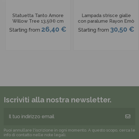
Statuetta Tanto Amore
Lampada strisce gialle
Willow Tree 13,5(H) cm
con paralume Rayon Emò
26,40 €
30,50 €
Starting from
Starting from
Iscriviti alla nostra newsletter.
Puoi annullare l'iscrizione in ogni momento. A questo scopo, cerca le
info di contatto nelle note legali.