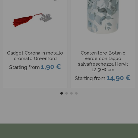
Gadget Corona in metallo
Contenitore Botanic
cromato Greenford
Verde con tappo
salvafreschezza Hervit
1,90 €
Starting from
12,5(H) cm
14,90 €
Starting from