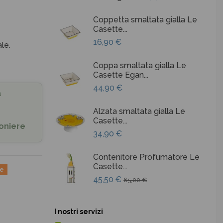
Coppetta smaltata gialla Le
Casette...
16,90 €
le.
Coppa smaltata gialla Le
Casette Egan...
44,90 €
a
Alzata smaltata gialla Le
Casette...
oniere
34,90 €
Contenitore Profumatore Le
Casette...
ne
45,50 €
65,00 €
I nostri servizi