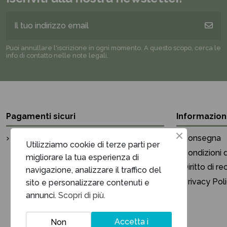
Puoi annullare l'iscrizione in ogni momento. A questo scopo, cerca le
info di contatto nelle note legali.
Pagamenti sicuri
Informazion
Pagamento sicuro
Consegna
Utilizziamo cookie di terze parti per
Condizioni d
migliorare la tua esperienza di
Diritto di r
navigazione, analizzare il traffico del
Privacy Pol
sito e personalizzare contenuti e
annunci.
Scopri di più.
Accetta i
Non